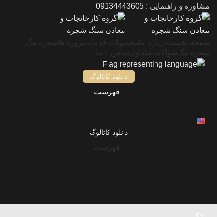
مشاوره و راهنمایی :
09134443605
صفحه نخست
درباره ما
محصولات
خدمات
پروژه ها
شجره مگ
شجره مگ
سوالات متداول
تماس با ما
دانلود کاتالوگ
فهرست
دانلود کاتالوگ
فهرست
وبلاگ