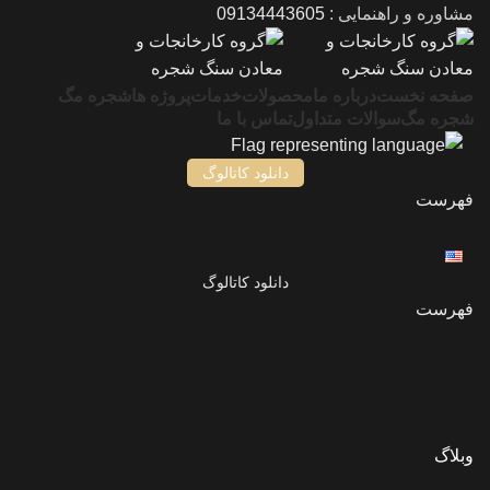
مشاوره و راهنمایی :
09134443605
صفحه نخست
درباره ما
محصولات
خدمات
پروژه ها
شجره مگ
شجره مگ
سوالات متداول
تماس با ما
دانلود کاتالوگ
فهرست
دانلود کاتالوگ
فهرست
وبلاگ