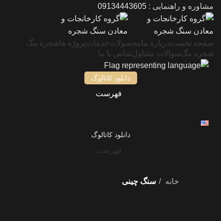
مشاوره و راهنمایی :
09134443605
صفحه نخست
درباره ما
محصولات
خدمات
پروژه ها
شجره مگ
شجره مگ
سوالات متداول
تماس با ما
دانلود کاتالوگ
فهرست
دانلود کاتالوگ
فهرست
خانه
سنگ چینی