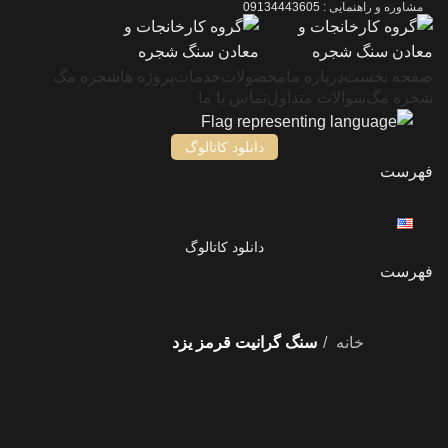
مشاوره و راهنمایی :
09134443605
صفحه نخست
درباره ما
محصولات
خدمات
پروژه ها
شجره مگ
شجره مگ
سوالات متداول
تماس با ما
دانلود کاتالوگ
فهرست
دانلود کاتالوگ
فهرست
خانه
سنگ گرانیت قرمز یزد